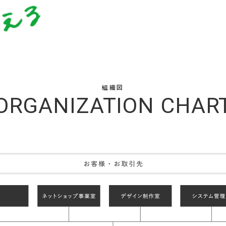
組織図
ORGANIZATION
CHAR